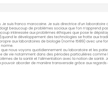
 Je suis franco marocaine. Je suis directrice d’un laboratoire
doigt beaucoup de problèmes sociaux que l’on n’apprend pas
coup intéressée aux problèmes éthiques que pose le dépista
uand le développement des technologies se frotte aux tradition
propre aux laboratoires de biologie (norme 15189) avec une fo
e norme.
 que nous voyons quotidiennement au laboratoire et les pati
ène de vie notamment dans des périodes particulières comme le 
lèmes de la santé et l’alimentation avec la notion de santé. 
a pouvoir aborder de manière transversale grâce aux regards 