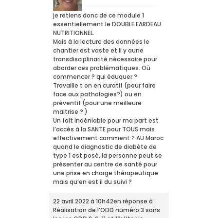
je retiens donc de ce module 1
essentiellement le DOUBLE FARDEAU
NUTRITIONNEL.
Mais à la lecture des données le
chantier est vaste et il y aune
transdisciplinarité nécessaire pour
aborder ces problématiques. Où
commencer ? qui éduquer ?
Travaille t on en curatif (pour faire
face aux pathologies?) ou en
préventif (pour une meilleure
maitrise ? )
Un fait indéniable pour ma part est
l’accès à la SANTE pour TOUS mais
effectivement comment ? AU Maroc
quand le diagnostic de diabète de
type 1 est posé, la personne peut se
présenter au centre de santé pour
une prise en charge thérapeutique.
mais qu’en est il du suivi ?
22 avril 2022 à 10h42
en réponse à :
Réalisation de l’ODD numéro 3 sans