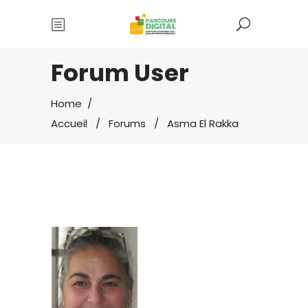
Forum User
Home
/
Accueil
/
Forums
/
Asma El Rakka