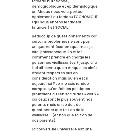
fardeau nutritionnel,
démographique et épidémiologique
en Afrique nous voici porteur
également du fardeau ECONOMIQUE
(qui sous entend le fardeau
financier) et SOCIAL.
Beaucoup de questionnements car
certains problèmes ne sont pas
uniquement économique mais je
dirai philosophique. En effet
comment prendre en charge les
personnes vieillissantes ? jusqu’à là
il etait connu qu’en Afrique les ainés
étaient respectés pris en
considération mais qu’en est il
aujourd’hui ? Je me suis rendue
compte qu’en fait les politiques
profitaient du lien social des « vieux »
car ceux sont le plus souvent nos
parents mais on se doit de
questionner que fait on de la
vieillesse ? (et non que fait on de
nos parents).
La couverture universelle est une