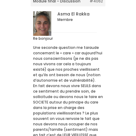
Module final – Discussion
#4062
Asma El Rakka
Membre
Re bonjour
Une seconde question me taraude
concernant le « care » car aujourd’hui
nous conscientisons (je ne dis pas
nous vivons car cela a toujours
existé) que nos proches vieillissent
et qu’ils ont besoin de nous (notion
d’autonomie et de vulnérabilité).
En fait devons nous vivre SEULS dans
ce sentiment du prendre soin, de
sollicitude ou devons nous le faire en
SOCIETE autour du principe du care
dans la prise en charge des
populations vieillissantes ? Le plus
souvent on vous renvoie le fait que
nous devons nous occuper de nos
parents/famille (sentiment) mais
en fait c’est de LEUR VIEILLESSE que