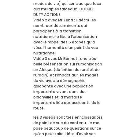
modes de vie) qui conclue que face
aux multiples fardeaux : DOUBLE
DUTY ACTIONS
Vidéo 2 avec Mr Zeba : il décrit les
nombreux déterminants qui
participent à la transition
nutritionnelle liée à l’urbanisation
avec le rappel des 5 étapes qu’a
vécu l’humanité d’un point de vue
nutritionnel.
Vidéo 3 avec Mr Bonnet : une très
belle présentation sur l’urbanisation
en Afrique (définition du rural et de
l’urbain) et l’impact dur les modes
de vie avec la démographie
galopante avec une population
importante vivant dans des
bidonvilles et la mortalité
importante liée aux accidents de la
route.
les 3 vidéos sont très enrichissantes
de point de vue du contenu. Je me
pose beaucoup de questions sur ce
qu’on peut faire. Hâte d’avoir vos